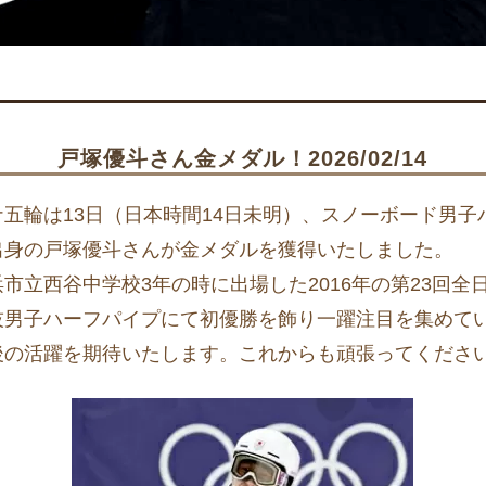
戸塚優斗さん金メダル！2026/02/14
五輪は13日（日本時間14日未明）、スノーボード男子
出身の戸塚優斗さんが金メダルを獲得いたしました。
市立西谷中学校3年の時に出場した2016年の第23回全
技男子ハーフパイプにて初優勝を飾り一躍注目を集めて
後の活躍を期待いたします。これからも頑張ってくださ