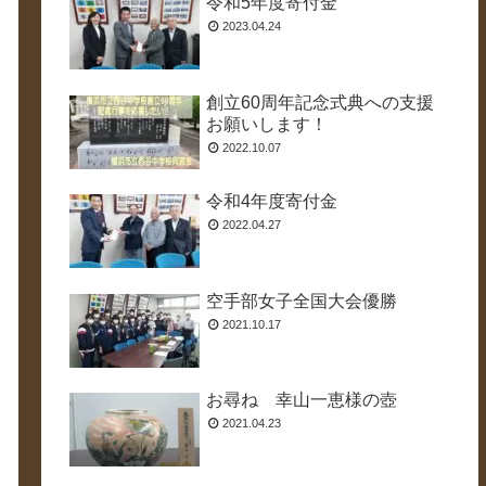
令和5年度寄付金
2023.04.24
創立60周年記念式典への支援
お願いします！
2022.10.07
令和4年度寄付金
2022.04.27
空手部女子全国大会優勝
2021.10.17
お尋ね 幸山一恵様の壺
2021.04.23