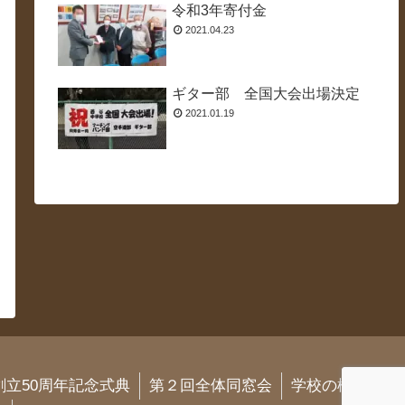
令和3年寄付金
2021.04.23
ギター部 全国大会出場決定
2021.01.19
創立50周年記念式典
第２回全体同窓会
学校の様子