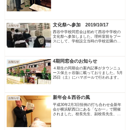
右側の写真は昨年の寄付金で作成された
校内案内板です。
文化祭へ参加 2019/10/17
お知らせ
西谷中学校同窓会は初めて西谷中学校の
文化祭へ参加しました。理科室前をブー
スにして、学校設立当時の学校近隣の写
真の展示、「中学の思い出」と題し、各
期の代表の思い出作文を公開しました。
また体育館では「川島囃子」の演舞も行
われました。
4期同窓会のお知らせ
お知らせ
４期生の同期会の案内記事がタウンニュ
ース保土ヶ谷版に載っておりました。5月
25日（土）にハマボールで行われます。
新年会＆西谷の風
お知らせ
平成30年2月3日恒例の打ち合わせ会新年
会が横浜駅西口にある「なか一」で開催
されました。校長先生、副校長先生、
PTA広報担当の方もご出席いただき、総
勢12名。楽しい会が催されました。