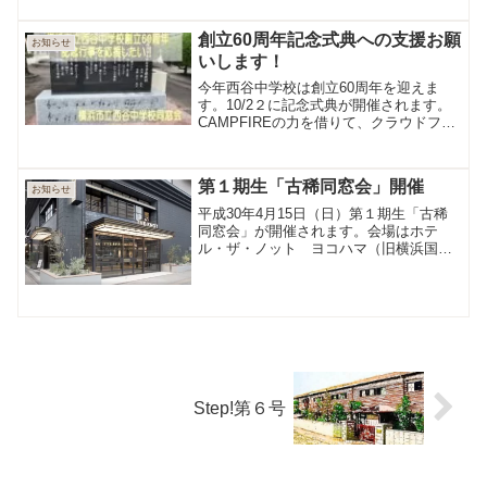
創立60周年記念式典への支援お願
お知らせ
いします！
今年西谷中学校は創立60周年を迎えま
す。10/2２に記念式典が開催されます。
CAMPFIREの力を借りて、クラウドファ
ンディングをスタートさせました。11/30
まで募集いたします。皆様のお力添えを
お願い致します。
第１期生「古稀同窓会」開催
お知らせ
平成30年4月15日（日）第１期生「古稀
同窓会」が開催されます。会場はホテ
ル・ザ・ノット ヨコハマ（旧横浜国際
ホテル）です。
Step!第６号