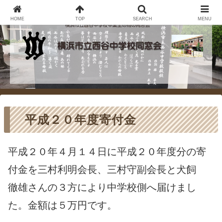
HOME
TOP
SEARCH
MENU
平成２０年度寄付金
平成２０年４月１４日に平成２０年度分の寄
付金を三村利明会長、三村守副会長と犬飼
徹雄さんの３方により中学校側へ届けまし
た。金額は５万円です。