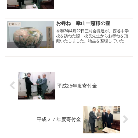
お尋ね 幸山一恵様の壺
お知らせ
令和3年4月22日三村会長達が、西谷中学
校を訪ねた際、校長先生からお尋ねを頂
戴いたしました。物品を整理していたと
ころ、下記の壺が出てきたそうです。寄
贈者は幸山一恵様で、この壺に関しまし
て、詳細を知る方がおりましたら、ホー
ムページ「お問い合せ...
平成25年度寄付金
平成２７年度寄付金