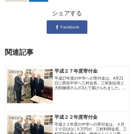
シェアする
Facebook
関連記事
平成２７年度寄付金
お知らせ
平成27年度の中学への寄付金は、4月21
日に西谷中学へ三村会長、三村副会長と
犬飼徹雄さんの3人で届けられました。
右側の写真は昨年の寄付金で作成された
校内案内板です。
平成２２年度寄付金
お知らせ
平成２２年度の中学への寄付金は、４月
２０日(火)に５万円が、三村利明会長、三
村守副会長と犬飼 徹雄さんにより西谷